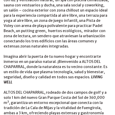
con luz y ventilación natural, un spa con piscina climatizada,
sauna con vestuarios y ducha, una sala social y coworking,
un salón – cocina exterior con zona chillout un espacio ideal
para la experiencia compartida al aire libre, una terraza para
yoga al aire libre, un zona de juego infantil, una Pista de
Voley con arena de playa polivalente para practicar Padel
Beach, un putting green, huertos ecológicos, mirador con
zona de lectura, un sendero que atraviesan la urbanización
conectando los tres edificios con las áreas comunes y
extensas zonas naturales integradas.
Imagina abrir la puerta de tu nuevo hogar y encontrarte
inmerso en un paraíso natural. ¡Bienvenido a ALTOS DEL
CHAPARRAL, donde la naturaleza es tu vecino constante. Es
un estilo de vida que plasma tecnología, salud y bienestar,
seguridad, diseño y calidad en todos sus espacios.
LIVING
WELL
ALTOS DEL CHAPARRAL, rodeado de dos campos de golf y a
solo 1 km del nuevo Gran Parque Costa del Sol de 360,000
m², garantiza un entorno excepcional que conecta con la
tradición de La Cala de Mijas y la vitalidad de Fuengirola,
ambas a 3 km, ofreciendo playas extensas y gastronomía