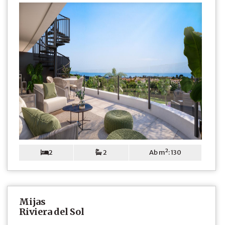
2
2
Ab m²: 130
Mijas
Riviera del Sol