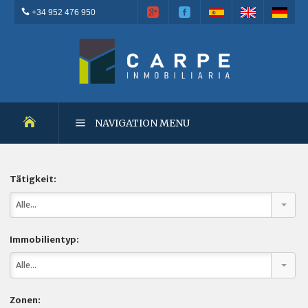
+34 952 476 950
NAVIGATION MENU
WOHNUNGSNEUBAU
Tätigkeit:
Alle...
WIEDERVERKÄUFE
Immobilientyp:
GELEGENHEITEN
Alle...
VERMIETUNGEN
Zonen: