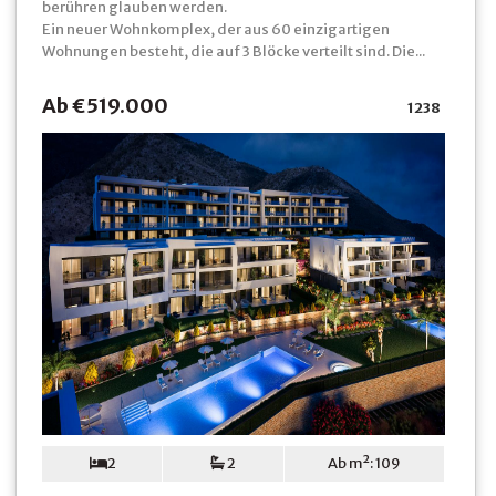
berühren glauben werden.
Ein neuer Wohnkomplex, der aus 60 einzigartigen
Wohnungen besteht, die auf 3 Blöcke verteilt sind. Die...
Ab €519.000
1238
2
2
Ab m²: 109