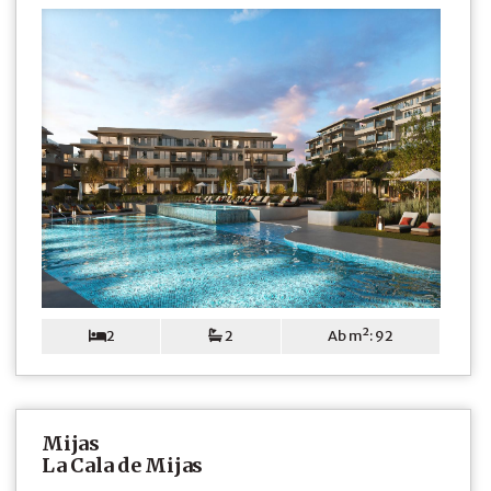
2
2
Ab m²: 92
Mijas
La Cala de Mijas