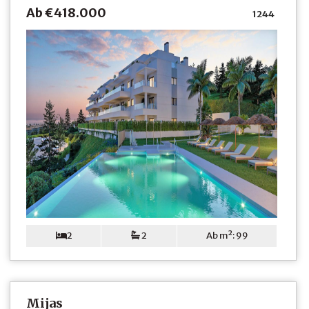
Ab €418.000
1244
2
2
Ab m²: 99
Mijas