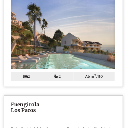
2
2
Ab m²: 110
Fuengirola
Los Pacos