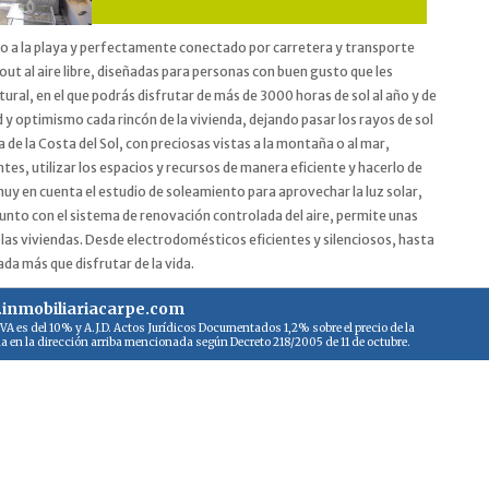
ano a la playa y perfectamente conectado por carretera y transporte
out al aire libre, diseñadas para personas con buen gusto que les
ural, en el que podrás disfrutar de más de 3000 horas de sol al año y de
y optimismo cada rincón de la vivienda, dejando pasar los rayos de sol
de la Costa del Sol, con preciosas vistas a la montaña o al mar,
tes, utilizar los espacios y recursos de manera eficiente y hacerlo de
 muy en cuenta el estudio de soleamiento para aprovechar la luz solar,
 junto con el sistema de renovación controlada del aire, permite unas
 las viviendas. Desde electrodomésticos eficientes y silenciosos, hasta
da más que disfrutar de la vida.
inmobiliariacarpe.com
IVA es del 10% y A.J.D. Actos Jurídicos Documentados 1,2% sobre el precio de la
ina en la dirección arriba mencionada según Decreto 218/2005 de 11 de octubre.