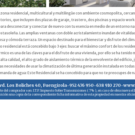
na zona residencial, multicultural y multilingüe con ambiente cosmopolita, cerc
itorios, que incluyen dos plazas de garaje, trastero, dos piscinas y espacio work
l para desconectar y conectar de nuevo con tu esencia en medio de un entorno nat
tasoleña. Las amplias ventanas con doble acristalamiento inundan de vitalidad 
a y cómoda terraza. Un espacio destinado para el bienestar y disfrute del clima 
 residencial está concebido bajo 3 ejes: buscar el máximo confort de los residen
ico es una de las claves para el disfrute de una vivienda, por ello se ha tenido
alta calidad, el alto grado de aislamiento térmico de la envolvente del edificio,
as necesidades de usar la climatización de última generación instalada en todas
emanda de agua: Este Residencial se ha concebido para que no te preocupes de na
vd. Los Boliches 40, Fuengirola
-
952 476 950
-
638 910 270
-
www.
parte del comprador son: I.T.P. Impuesto Sobre Transmisiones ( 7% ), en caso de obra nueva el 
osición una copia de la correspondiente ficha informativa de esta propiedad en nuestra ofic