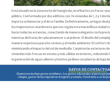
Está situado en la zona norte de Fuengirola, en el Barrio Los Pacos: u
público. Conformado por dos edificios con 74 viviendas de 1, 2 y 3 dorm
importa su bienestar y el de su familia. Definitivamente, un lugar idea
los majestuosos atardeceres que nos regala esta maravillosa ciudad cos
hacia todas las estancias, conectando de manera elegante con la precios
mientras disfrutas de cada amanecer o atardecer. El diseño del complejo
manera respetuosa para los vecinos y el medio ambiente. El confort térm
minimizando el impacto del sol de mediodía. Carpinterías exteriores de 
viviendas más frescas en verano y más cálidas en invierno, reduciendo l
la generación de agua caliente y bonitos jardines con plantas de baja d
DATOS DE CONTACTO
A
El precio no incluye gastos ni tributos. Los gastos adicionales al precio por 
compra, gastos de inscripción en el registro y notaría. Usted tiene a su disp